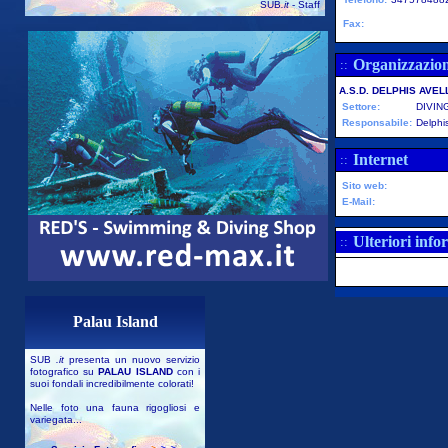
SUB
.it
- Staff
Fax:
Organizzazio
::
A.S.D. DELPHIS AVEL
Settore:
DIVIN
Responsabile:
Delphis
Internet
::
Sito web:
E-Mail:
Ulteriori info
::
Palau Island
SUB
.it
presenta un nuovo servizio
fotografico su
PALAU ISLAND
con i
suoi fondali incredibilmente colorati!
Nelle foto una fauna rigogliosi e
variegata...