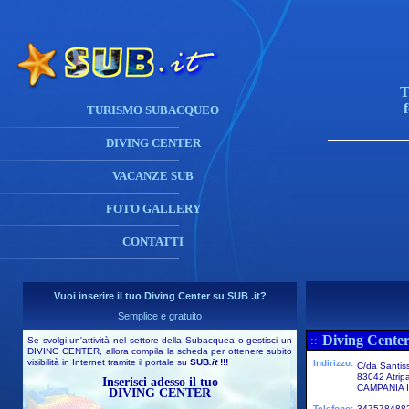
T
TURISMO SUBACQUEO
DIVING CENTER
VACANZE SUB
FOTO GALLERY
CONTATTI
Vuoi inserire il tuo Diving Center su SUB .it?
Semplice e gratuito
Diving Center
::
Se svolgi un'attività nel settore della Subacquea o gestisci un
DIVING CENTER, allora compila la scheda per ottenere subito
visibilità in Internet tramite il portale su
SUB
.it
!!!
Indirizzo:
C/da Santis
83042 Atrip
Inserisci adesso il tuo
CAMPANIA I
DIVING CENTER
Telefono:
347578488