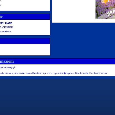
7
ne
 DEL MARE
NG CENTER
no makula
rmazioni
ttobre-maggio
ola subacquea cmas -anis-libertas,f.i.p.s.a.s. specialit� apnea.Uscite isole Pontine,Circeo.