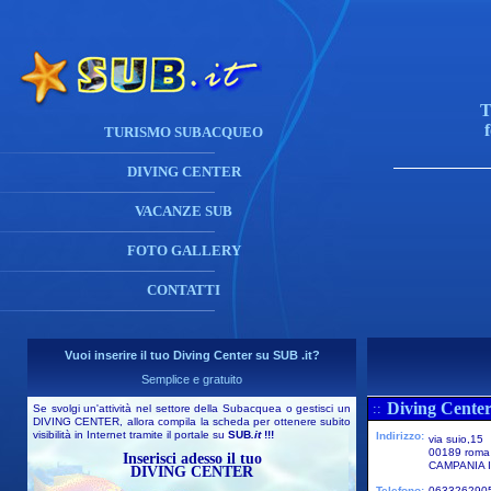
T
TURISMO SUBACQUEO
DIVING CENTER
VACANZE SUB
FOTO GALLERY
CONTATTI
Vuoi inserire il tuo Diving Center su SUB .it?
Semplice e gratuito
Diving Center
::
Se svolgi un'attività nel settore della Subacquea o gestisci un
DIVING CENTER, allora compila la scheda per ottenere subito
visibilità in Internet tramite il portale su
SUB
.it
!!!
Indirizzo:
via suio,15
00189 roma
Inserisci adesso il tuo
CAMPANIA I
DIVING CENTER
Telefono:
063326290