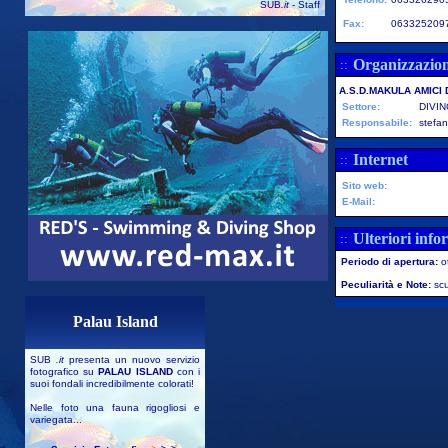
SUB
.it
- Staff
Fax:
063325209
Organizzazio
::
A.S.D.MAKULA AMICI
Settore:
DIVI
Responsabile:
stefa
Internet
::
Sito web:
E-Mail:
Ulteriori info
::
Periodo di apertura:
o
Peculiarità e Note:
scu
Palau Island
SUB
.it
presenta un nuovo servizio
fotografico su
PALAU ISLAND
con i
suoi fondali incredibilmente colorati!
Nelle foto una fauna rigogliosi e
variegata...