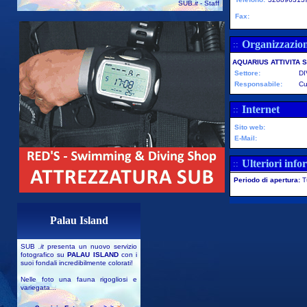
SUB
.it
- Staff
Fax:
Organizzazio
::
AQUARIUS ATTIVITA
Settore:
D
Responsabile:
Cu
Internet
::
Sito web:
E-Mail:
Ulteriori info
::
Periodo di apertura:
T
Palau Island
SUB
.it
presenta un nuovo servizio
fotografico su
PALAU ISLAND
con i
suoi fondali incredibilmente colorati!
Nelle foto una fauna rigogliosi e
variegata...