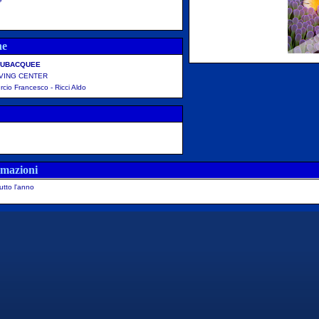
ne
 SUBACQUEE
IVING CENTER
rcio Francesco - Ricci Aldo
rmazioni
utto l'anno