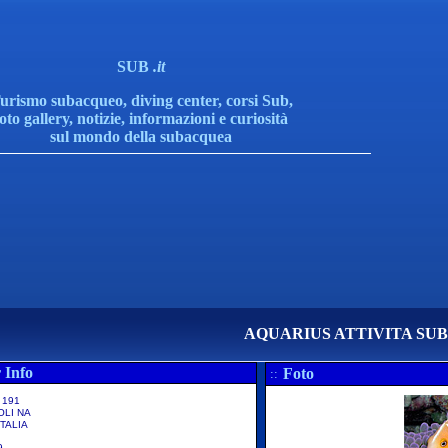
SUB
.it
urismo subacqueo, diving center, corsi Sub,
foto gallery, notizie, informazioni e curiosità
sul mondo della subacquea
AQUARIUS ATTIVITA SU
 Info
Foto
::
a 191
OLI NA
TALIA
9