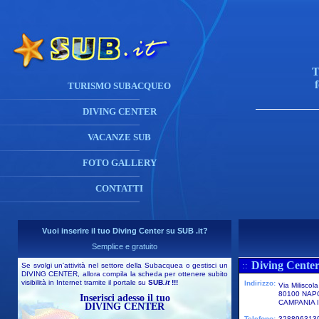
T
TURISMO SUBACQUEO
DIVING CENTER
VACANZE SUB
FOTO GALLERY
CONTATTI
Vuoi inserire il tuo Diving Center su SUB .it?
Semplice e gratuito
Diving Center
::
Se svolgi un'attività nel settore della Subacquea o gestisci un
DIVING CENTER, allora compila la scheda per ottenere subito
visibilità in Internet tramite il portale su
SUB
.it
!!!
Indirizzo:
Via Miliscol
80100 NAP
Inserisci adesso il tuo
CAMPANIA I
DIVING CENTER
Telefono:
328896313