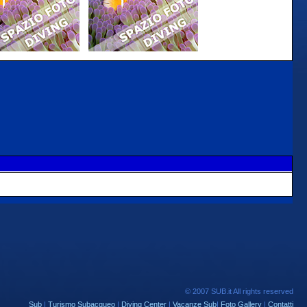
© 2007 SUB.it All rights reserved
Sub
|
Turismo Subacqueo
|
Diving Center
|
Vacanze Sub
|
Foto Gallery
|
Contatti