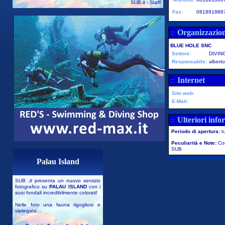
SUB
.it
- Staff
Fax:
081891888
Organizzazio
::
BLUE HOLE SNC
Settore:
DIVIN
Responsabile:
albert
Internet
::
Sito web:
E-Mail:
Ulteriori info
::
Periodo di apertura:
t
Peculiarità e Note:
Co
SUB
Palau Island
SUB
.it
presenta un nuovo servizio
fotografico su
PALAU ISLAND
con i
suoi fondali incredibilmente colorati!
Nelle foto una fauna rigogliosi e
variegata...