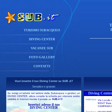
T
TURISMO SUBACQUEO
DIVING CENTER
VACANZE SUB
FOTO GALLERY
CONTATTI
Vuoi inserire il tuo Diving Center su SUB .it?
Semplice e gratuito
Diving Center
::
Se svolgi un'attività nel settore della Subacquea o gestisci un
DIVING CENTER, allora compila la scheda per ottenere subito
visibilità in Internet tramite il portale su
SUB
.it
!!!
Indirizzo:
Via Lucullo 
80047 Baia 
Inserisci adesso il tuo
CAMPANIA I
DIVING CENTER
Telefono:
081891888