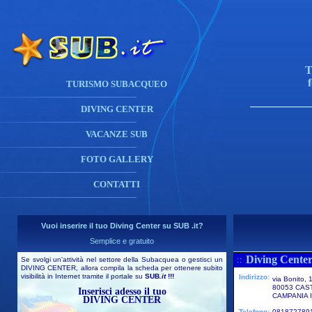
T
TURISMO SUBACQUEO
DIVING CENTER
VACANZE SUB
FOTO GALLERY
CONTATTI
Vuoi inserire il tuo Diving Center su SUB .it?
Semplice e gratuito
Diving Center
::
Se svolgi un'attività nel settore della Subacquea o gestisci un
DIVING CENTER, allora compila la scheda per ottenere subito
visibilità in Internet tramite il portale su
SUB
.it
!!!
Indirizzo:
via Bonito, 
80053 CAS
Inserisci adesso il tuo
CAMPANIA I
DIVING CENTER
Telefono:
0818727891