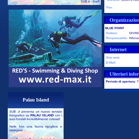
SUB
.it
- Staff
Fax:
Organizzazio
::
BLUE POINT
Settore:
DIVIN
Responsabile:
Alfons
Internet
::
Sito web:
E-Mail:
Ulteriori info
::
Periodo di apertura:
T
Palau Island
SUB
.it
presenta un nuovo servizio
fotografico su
PALAU ISLAND
con i
suoi fondali incredibilmente colorati!
Nelle foto una fauna rigogliosi e
variegata...