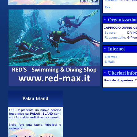
SUB
.it
- Staff
Fax:
Organizzazio
::
CAPRICCIO DIVING C
Settore:
DIVIN
Responsabile:
G.Pietr
Internet
::
Sito web:
E-Mail:
Ulteriori info
::
Periodo di apertura:
T
Palau Island
SUB
.it
presenta un nuovo servizio
fotografico su
PALAU ISLAND
con i
suoi fondali incredibilmente colorati!
Nelle foto una fauna rigogliosi e
variegata...