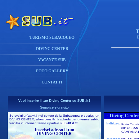
T
TURISMO SUBACQUEO
DIVING CENTER
VACANZE SUB
FOTO GALLERY
CONTATTI
Vuoi inserire il tuo Diving Center su SUB .it?
Semplice e gratuito
Diving Center
::
Se svolgi un'attività nel settore della Subacquea o gestisci un
DIVING CENTER, allora compila la scheda per ottenere subito
visibilità in Internet tramite il portale su
SUB
.it
!!!
Indirizzo:
Porto Turist
80146 SAN
Inserisci adesso il tuo
CAMPANIA I
DIVING CENTER
Telefono:
081 559109