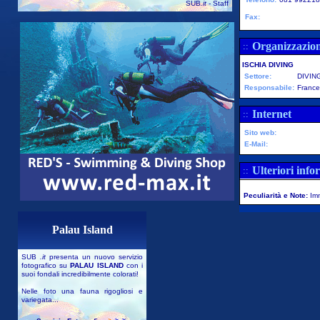
SUB
.it
- Staff
Fax:
Organizzazio
::
ISCHIA DIVING
Settore:
DIVIN
Responsabile:
France
Internet
::
Sito web:
E-Mail:
Ulteriori info
::
Peculiarità e Note:
Imm
Palau Island
SUB
.it
presenta un nuovo servizio
fotografico su
PALAU ISLAND
con i
suoi fondali incredibilmente colorati!
Nelle foto una fauna rigogliosi e
variegata...