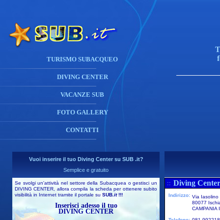
T
TURISMO SUBACQUEO
DIVING CENTER
VACANZE SUB
FOTO GALLERY
CONTATTI
Vuoi inserire il tuo Diving Center su SUB .it?
Semplice e gratuito
Diving Center
::
Se svolgi un'attività nel settore della Subacquea o gestisci un
DIVING CENTER, allora compila la scheda per ottenere subito
visibilità in Internet tramite il portale su
SUB
.it
!!!
Indirizzo:
Via Iasolino
80077 Ischi
Inserisci adesso il tuo
CAMPANIA I
DIVING CENTER
Telefono:
081 992218