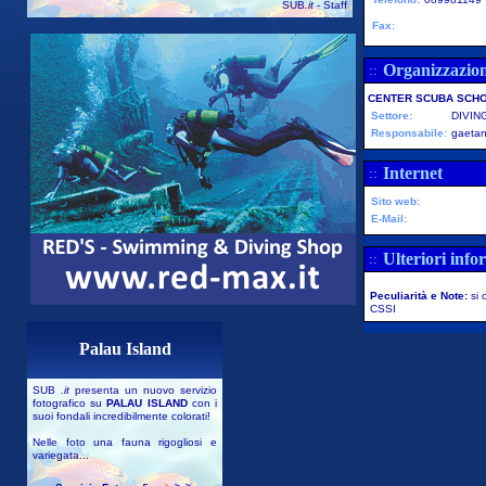
SUB
.it
- Staff
Fax:
Organizzazio
::
CENTER SCUBA SCHO
Settore:
DIVIN
Responsabile:
gaetan
Internet
::
Sito web:
E-Mail:
Ulteriori info
::
Peculiarità e Note:
si 
CSSI
Palau Island
SUB
.it
presenta un nuovo servizio
fotografico su
PALAU ISLAND
con i
suoi fondali incredibilmente colorati!
Nelle foto una fauna rigogliosi e
variegata...