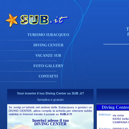
T
TURISMO SUBACQUEO
DIVING CENTER
VACANZE SUB
FOTO GALLERY
CONTATTI
Vuoi inserire il tuo Diving Center su SUB .it?
Semplice e gratuito
Diving Center
::
Se svolgi un'attività nel settore della Subacquea o gestisci un
DIVING CENTER, allora compila la scheda per ottenere subito
visibilità in Internet tramite il portale su
SUB
.it
!!!
Indirizzo:
via roma
84092 belliz
Inserisci adesso il tuo
CAMPANIA I
DIVING CENTER
Telefono:
089981149