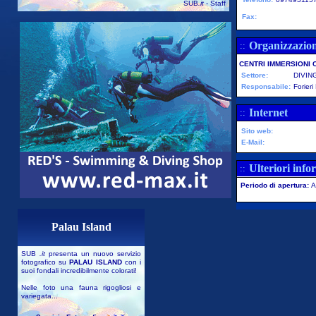
SUB
.it
- Staff
Fax:
Organizzazio
::
CENTRI IMMERSIONI 
Settore:
DIVIN
Responsabile:
Forier
Internet
::
Sito web:
E-Mail:
Ulteriori info
::
Periodo di apertura:
A
Palau Island
SUB
.it
presenta un nuovo servizio
fotografico su
PALAU ISLAND
con i
suoi fondali incredibilmente colorati!
Nelle foto una fauna rigogliosi e
variegata...