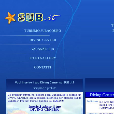
T
TURISMO SUBACQUEO
DIVING CENTER
VACANZE SUB
FOTO GALLERY
CONTATTI
Vuoi inserire il tuo Diving Center su SUB .it?
Semplice e gratuito
Diving Center
::
Se svolgi un'attività nel settore della Subacquea o gestisci un
DIVING CENTER, allora compila la scheda per ottenere subito
visibilità in Internet tramite il portale su
SUB
.it
!!!
Indirizzo:
loc. Arco Na
84064 PAL
Inserisci adesso il tuo
CAMPANIA I
DIVING CENTER
Telefono:
097493115