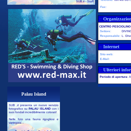
SUB
.it
- Staff
Fax:
Organizzazio
::
CENTRO PESCIOLINO
Settore:
DIVIN
Responsabile:
L. Ghel
Internet
::
Sito web:
E-Mail:
Ulteriori info
::
Periodo di apertura:
A
Palau Island
SUB
.it
presenta un nuovo servizio
fotografico su
PALAU ISLAND
con i
suoi fondali incredibilmente colorati!
Nelle foto una fauna rigogliosi e
variegata...