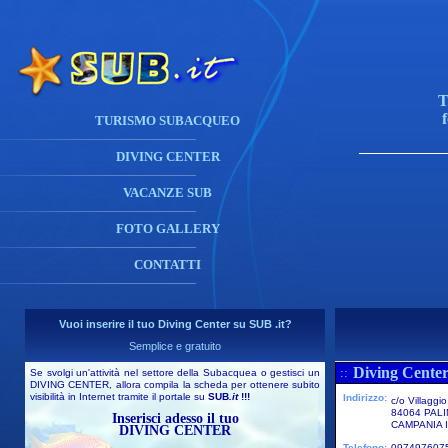
T
TURISMO SUBACQUEO
DIVING CENTER
VACANZE SUB
FOTO GALLERY
CONTATTI
Vuoi inserire il tuo Diving Center su SUB .it?
Semplice e gratuito
Diving Center
::
Se svolgi un'attività nel settore della Subacquea o gestisci un
DIVING CENTER, allora compila la scheda per ottenere subito
visibilità in Internet tramite il portale su
SUB
.it
!!!
Indirizzo:
c/o Villaggi
84064 PAL
Inserisci adesso il tuo
CAMPANIA I
DIVING CENTER
Telefono:
097497607