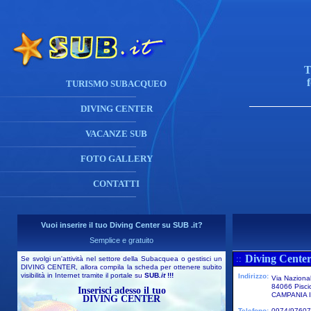
T
TURISMO SUBACQUEO
DIVING CENTER
VACANZE SUB
FOTO GALLERY
CONTATTI
Vuoi inserire il tuo Diving Center su SUB .it?
Semplice e gratuito
Diving Center
::
Se svolgi un'attività nel settore della Subacquea o gestisci un
DIVING CENTER, allora compila la scheda per ottenere subito
visibilità in Internet tramite il portale su
SUB
.it
!!!
Indirizzo:
Via Naziona
84066 Pisci
Inserisci adesso il tuo
CAMPANIA I
DIVING CENTER
Telefono:
0974/9760