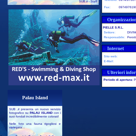
SUB
.it
- Staff
Fax:
097497619
Organizzazio
::
PIELLE S.R.L.
Settore:
DIVI
Responsabile:
Perott
Internet
::
Sito web:
E-Mail:
Ulteriori info
::
Periodo di apertura:
P
Palau Island
SUB
.it
presenta un nuovo servizio
fotografico su
PALAU ISLAND
con i
suoi fondali incredibilmente colorati!
Nelle foto una fauna rigogliosi e
variegata...