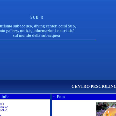
SUB
.it
urismo subacqueo, diving center, corsi Sub,
foto gallery, notizie, informazioni e curiosità
sul mondo della subacquea
CENTRO PESCIOLINO
 Info
Foto
::
le 4
otta SA
TALIA
75