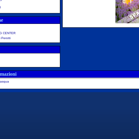
0
ne
NG CENTER
i Perotti
rmazioni
asqua