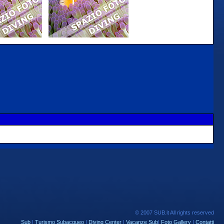
© 2007 SUB.it All rights reserved
Sub
|
Turismo Subacqueo
|
Diving Center
|
Vacanze Sub
|
Foto Gallery
|
Contatti