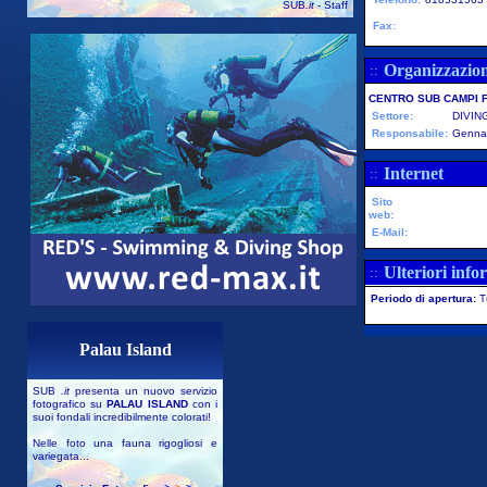
SUB
.it
- Staff
Fax:
Organizzazio
::
CENTRO SUB CAMPI 
Settore:
DIVIN
Responsabile:
Genna
Internet
::
Sito
web:
E-Mail:
Ulteriori info
::
Periodo di apertura:
T
Palau Island
SUB
.it
presenta un nuovo servizio
fotografico su
PALAU ISLAND
con i
suoi fondali incredibilmente colorati!
Nelle foto una fauna rigogliosi e
variegata...