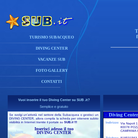
T
TURISMO SUBACQUEO
DIVING CENTER
VACANZE SUB
FOTO GALLERY
CONTATTI
Vuoi inserire il tuo Diving Center su SUB .it?
Semplice e gratuito
Diving Center
::
Se svolgi un'attività nel settore della Subacquea o gestisci un
DIVING CENTER, allora compila la scheda per ottenere subito
visibilità in Internet tramite il portale su
SUB
.it
!!!
Indirizzo:
Via Napoli 1
80078 POZ
Inserisci adesso il tuo
CAMPANIA I
DIVING CENTER
Telefono:
818531563