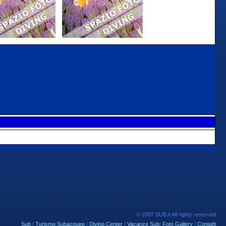
© 2007 SUB.it All rights reserved
Sub
|
Turismo Subacqueo
|
Diving Center
|
Vacanze Sub
|
Foto Gallery
|
Contatti