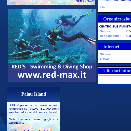
SUB
.it
- Staff
Fax:
Organizzazio
::
CENTRO SUB PIANET
Settore:
DI
Responsabile:
Giu
Internet
::
Sito web:
E-Mail:
Ulteriori info
::
Palau Island
SUB
.it
presenta un nuovo servizio
fotografico su
PALAU ISLAND
con i
suoi fondali incredibilmente colorati!
Nelle foto una fauna rigogliosi e
variegata...