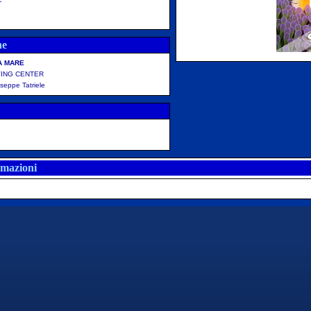
ne
A MARE
VING CENTER
seppe Tatriele
rmazioni