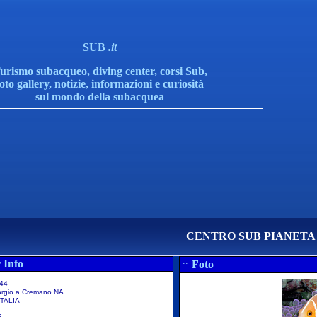
SUB
.it
urismo subacqueo, diving center, corsi Sub,
foto gallery, notizie, informazioni e curiosità
sul mondo della subacquea
CENTRO SUB PIANETA
 Info
Foto
::
 44
orgio a Cremano NA
TALIA
2