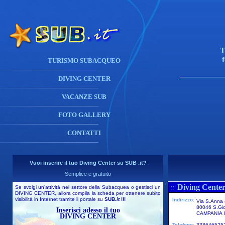
T
TURISMO SUBACQUEO
DIVING CENTER
VACANZE SUB
FOTO GALLERY
CONTATTI
Vuoi inserire il tuo Diving Center su SUB .it?
Semplice e gratuito
Diving Center
::
Se svolgi un'attività nel settore della Subacquea o gestisci un
DIVING CENTER, allora compila la scheda per ottenere subito
visibilità in Internet tramite il portale su
SUB
.it
!!!
Indirizzo:
Via S.Anna
80046 S.Gi
Inserisci adesso il tuo
CAMPANIA I
DIVING CENTER
Telefono:
338646525