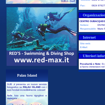
SUB
.it
- Staff
Fax:
0824 9762
Organizzazio
::
CENTRO SUBACQUEO
Settore:
DIVIN
Responsabile:
Mario P
Internet
::
Sito web:
E-Mail:
Ulteriori info
::
Peculiarità e Note:
Si 
si fanno immersioni nel
Palau Island
SUB
.it
presenta un nuovo servizio
fotografico su
PALAU ISLAND
con i
suoi fondali incredibilmente colorati!
Nelle foto una fauna rigogliosi e
variegata...