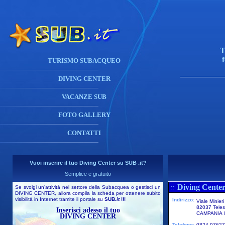
T
TURISMO SUBACQUEO
DIVING CENTER
VACANZE SUB
FOTO GALLERY
CONTATTI
Vuoi inserire il tuo Diving Center su SUB .it?
Semplice e gratuito
Diving Center
::
Se svolgi un'attività nel settore della Subacquea o gestisci un
DIVING CENTER, allora compila la scheda per ottenere subito
visibilità in Internet tramite il portale su
SUB
.it
!!!
Indirizzo:
Viale Minier
82037 Tele
Inserisci adesso il tuo
CAMPANIA I
DIVING CENTER
Telefono:
0824 9762