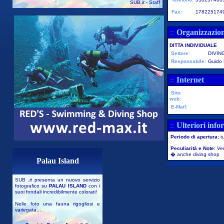
SUB
.it
- Staff
Fax:
178225174
Organizzazio
::
DITTA INDIVIDUALE
Settore:
DIVIN
Responsabile:
Guido 
Internet
::
Sito
web:
E-Mail:
Ulteriori info
::
Periodo di apertura:
t
Peculiarità e Note:
Ven
� anche diving shop
Palau Island
SUB
.it
presenta un nuovo servizio
fotografico su
PALAU ISLAND
con i
suoi fondali incredibilmente colorati!
Nelle foto una fauna rigogliosi e
variegata...