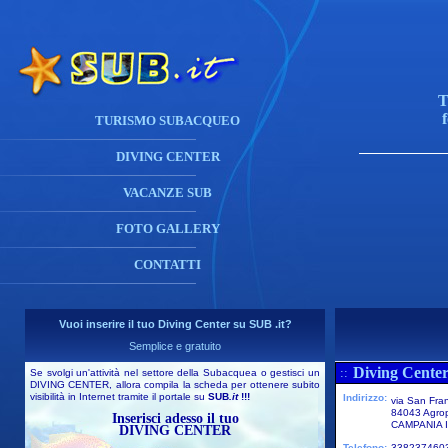
T
TURISMO SUBACQUEO
DIVING CENTER
VACANZE SUB
FOTO GALLERY
CONTATTI
Vuoi inserire il tuo Diving Center su SUB .it?
Semplice e gratuito
Diving Center
::
Se svolgi un'attività nel settore della Subacquea o gestisci un
DIVING CENTER, allora compila la scheda per ottenere subito
visibilità in Internet tramite il portale su
SUB
.it
!!!
Indirizzo:
via San Fra
84043 Agrop
Inserisci adesso il tuo
CAMPANIA I
DIVING CENTER
Telefono:
338237460