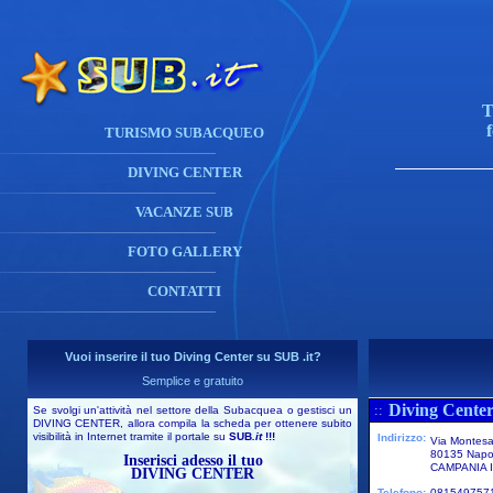
T
TURISMO SUBACQUEO
DIVING CENTER
VACANZE SUB
FOTO GALLERY
CONTATTI
Vuoi inserire il tuo Diving Center su SUB .it?
Semplice e gratuito
Diving Center
::
Se svolgi un'attività nel settore della Subacquea o gestisci un
DIVING CENTER, allora compila la scheda per ottenere subito
visibilità in Internet tramite il portale su
SUB
.it
!!!
Indirizzo:
Via Montesa
80135 Napo
Inserisci adesso il tuo
CAMPANIA I
DIVING CENTER
Telefono:
081549757