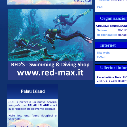
SUB
.it
- Staff
Fax:
Organizzazio
::
CIRCOLO SUBACQUEI
Settore:
DIVIN
Responsabile:
Raffael
Internet
::
Sito web:
E-Mail:
Ulteriori info
::
Peculiarità e Note:
Il 
C.M.A.S. ; Corsi di ap
Palau Island
SUB
.it
presenta un nuovo servizio
fotografico su
PALAU ISLAND
con i
suoi fondali incredibilmente colorati!
Nelle foto una fauna rigogliosi e
variegata...