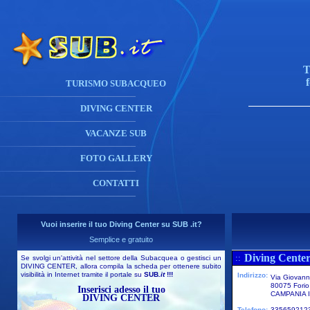
T
TURISMO SUBACQUEO
DIVING CENTER
VACANZE SUB
FOTO GALLERY
CONTATTI
Vuoi inserire il tuo Diving Center su SUB .it?
Semplice e gratuito
Diving Center
::
Se svolgi un'attività nel settore della Subacquea o gestisci un
DIVING CENTER, allora compila la scheda per ottenere subito
visibilità in Internet tramite il portale su
SUB
.it
!!!
Indirizzo:
Via Giovann
80075 Forio
Inserisci adesso il tuo
CAMPANIA I
DIVING CENTER
Telefono:
335659212