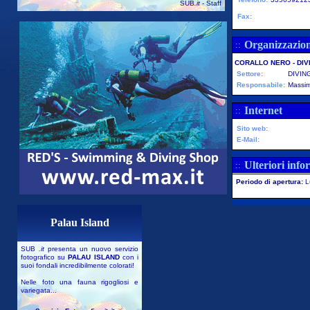
SUB
.it
- Staff
Fax:
Organizzazio
::
CORALLO NERO - DIV
Settore:
DIVIN
Responsabile:
Massim
Internet
::
Sito web:
E-Mail:
Ulteriori info
::
Periodo di apertura:
L
Palau Island
SUB
.it
presenta un nuovo servizio
fotografico su
PALAU ISLAND
con i
suoi fondali incredibilmente colorati!
Nelle foto una fauna rigogliosi e
variegata...