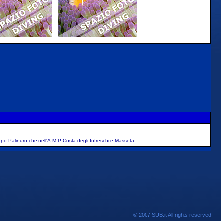
l Capo Palinuro che nell'A.M.P Costa degli Infreschi e Masseta.
© 2007 SUB.it All rights reserved