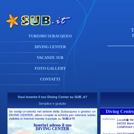
T
TURISMO SUBACQUEO
DIVING CENTER
VACANZE SUB
FOTO GALLERY
CONTATTI
Vuoi inserire il tuo Diving Center su SUB .it?
Semplice e gratuito
Diving Center
::
Se svolgi un'attività nel settore della Subacquea o gestisci un
DIVING CENTER, allora compila la scheda per ottenere subito
visibilità in Internet tramite il portale su
SUB
.it
!!!
Indirizzo:
Localit� Mi
84059 Mari
Inserisci adesso il tuo
CAMPANIA I
DIVING CENTER
Telefono:
097493260