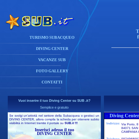
T
TURISMO SUBACQUEO
DIVING CENTER
VACANZE SUB
FOTO GALLERY
CONTATTI
Vuoi inserire il tuo Diving Center su SUB .it?
Semplice e gratuito
Diving Center
::
Se svolgi un'attività nel settore della Subacquea o gestisci un
DIVING CENTER, allora compila la scheda per ottenere subito
visibilità in Internet tramite il portale su
SUB
.it
!!!
Indirizzo:
Via Porto, 8
84071 SAN
Inserisci adesso il tuo
CAMPANIA I
DIVING CENTER
Telefono:
097496800