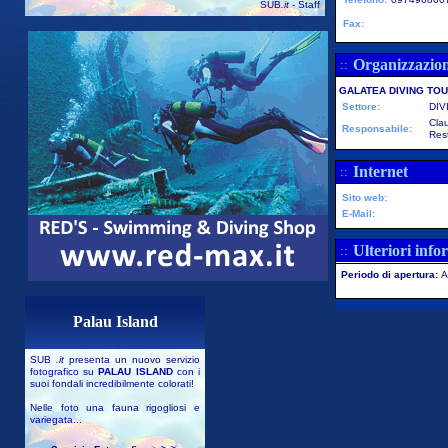
SUB
.it
- Staff
Fax:
Organizzazio
::
GALATEA DIVING TO
Settore:
DIV
Clau
Responsabile:
Res
Internet
::
Sito web:
E-Mail:
Ulteriori info
::
Periodo di apertura:
A
Palau Island
SUB
.it
presenta un nuovo servizio
fotografico su
PALAU ISLAND
con i
suoi fondali incredibilmente colorati!
Nelle foto una fauna rigogliosi e
variegata...