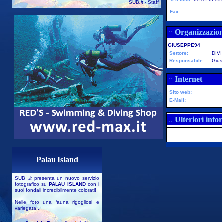
SUB
.it
- Staff
Fax:
Organizzazio
::
GIUSEPPE94
Settore:
DIV
Responsabile:
Gius
Internet
::
Sito web:
E-Mail:
Ulteriori info
::
Palau Island
SUB
.it
presenta un nuovo servizio
fotografico su
PALAU ISLAND
con i
suoi fondali incredibilmente colorati!
Nelle foto una fauna rigogliosi e
variegata...