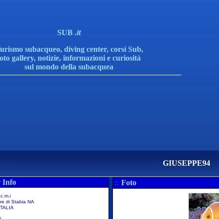
SUB
.it
urismo subacqueo, diving center, corsi Sub,
foto gallery, notizie, informazioni e curiosità
sul mondo della subacquea
GIUSEPPE94
 Info
Foto
::
 c.m.i
e di Stabia NA
TALIA
5