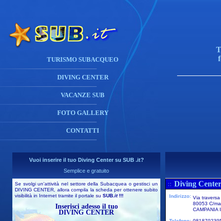
T
TURISMO SUBACQUEO
DIVING CENTER
VACANZE SUB
FOTO GALLERY
CONTATTI
Vuoi inserire il tuo Diving Center su SUB .it?
Semplice e gratuito
Diving Center
::
Se svolgi un'attività nel settore della Subacquea o gestisci un
DIVING CENTER, allora compila la scheda per ottenere subito
visibilità in Internet tramite il portale su
SUB
.it
!!!
Indirizzo:
Via traversa
80053 C/mar
Inserisci adesso il tuo
CAMPANIA I
DIVING CENTER
Telefono:
081870239