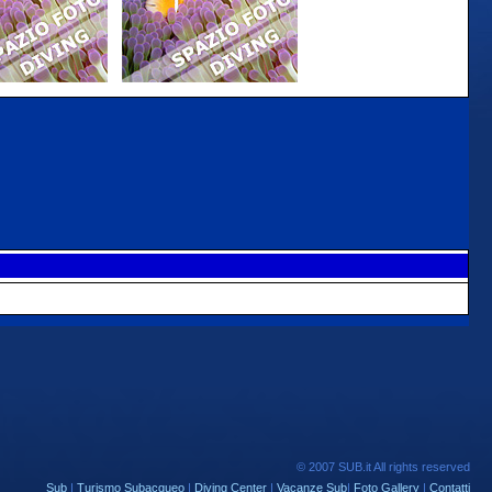
© 2007 SUB.it All rights reserved
Sub
|
Turismo Subacqueo
|
Diving Center
|
Vacanze Sub
|
Foto Gallery
|
Contatti