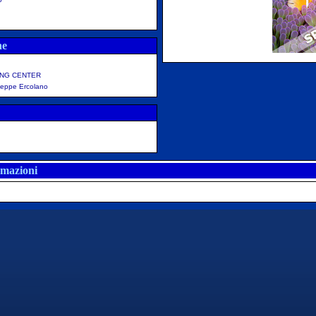
ne
ING CENTER
eppe Ercolano
rmazioni