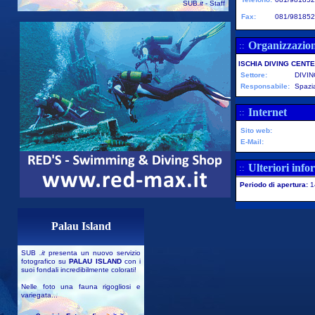
SUB
.it
- Staff
Fax:
081/981852
Organizzazio
::
ISCHIA DIVING CENT
Settore:
DIVI
Responsabile:
Spazi
Internet
::
Sito web:
E-Mail:
Ulteriori info
::
Periodo di apertura:
1
Palau Island
SUB
.it
presenta un nuovo servizio
fotografico su
PALAU ISLAND
con i
suoi fondali incredibilmente colorati!
Nelle foto una fauna rigogliosi e
variegata...