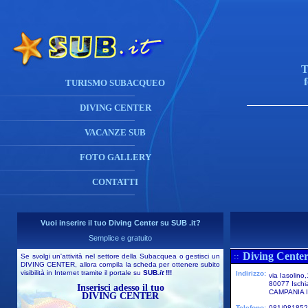
T
TURISMO SUBACQUEO
DIVING CENTER
VACANZE SUB
FOTO GALLERY
CONTATTI
Vuoi inserire il tuo Diving Center su SUB .it?
Semplice e gratuito
Diving Center
::
Se svolgi un'attività nel settore della Subacquea o gestisci un
DIVING CENTER, allora compila la scheda per ottenere subito
visibilità in Internet tramite il portale su
SUB
.it
!!!
Indirizzo:
via Iasolino
80077 Ischi
Inserisci adesso il tuo
CAMPANIA I
DIVING CENTER
Telefono:
081/981852