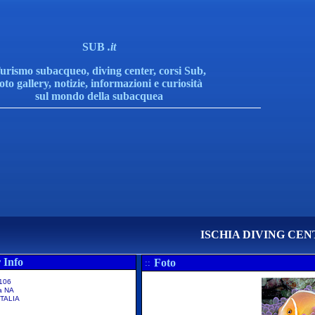
SUB
.it
urismo subacqueo, diving center, corsi Sub,
foto gallery, notizie, informazioni e curiosità
sul mondo della subacquea
ISCHIA DIVING CE
 Info
Foto
::
,106
a NA
TALIA