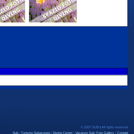
© 2007 SUB.it All rights reserved
Sub
|
Turismo Subacqueo
|
Diving Center
|
Vacanze Sub
|
Foto Gallery
|
Contatti