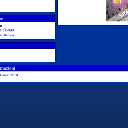
ne
ER
NG CENTER
ani Daniela
rmazioni
4 marzo 2008