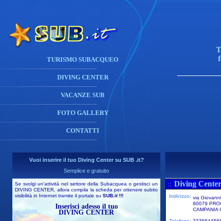
T
TURISMO SUBACQUEO
DIVING CENTER
VACANZE SUB
FOTO GALLERY
CONTATTI
Vuoi inserire il tuo Diving Center su SUB .it?
Semplice e gratuito
Diving Center
::
Se svolgi un'attività nel settore della Subacquea o gestisci un
DIVING CENTER, allora compila la scheda per ottenere subito
visibilità in Internet tramite il portale su
SUB
.it
!!!
Indirizzo:
via Giovann
80079 PRO
Inserisci adesso il tuo
CAMPANIA I
DIVING CENTER
Telefono:
3336644566