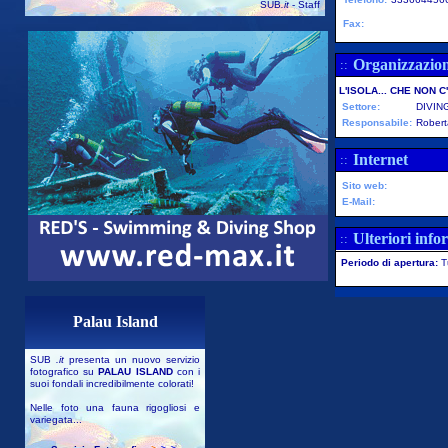
SUB
.it
- Staff
Fax:
Organizzazio
::
L'ISOLA... CHE NON C
Settore:
DIVIN
Responsabile:
Robert
Internet
::
Sito web:
E-Mail:
Ulteriori info
::
Periodo di apertura:
T
Palau Island
SUB
.it
presenta un nuovo servizio
fotografico su
PALAU ISLAND
con i
suoi fondali incredibilmente colorati!
Nelle foto una fauna rigogliosi e
variegata...