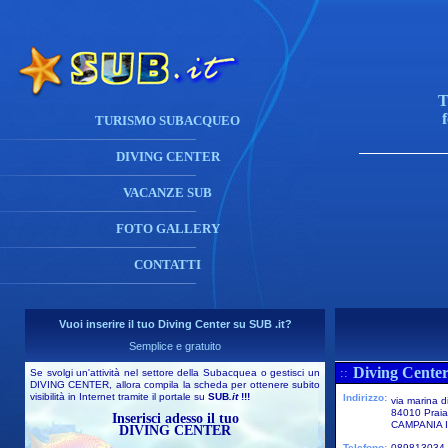
T
TURISMO SUBACQUEO
DIVING CENTER
VACANZE SUB
FOTO GALLERY
CONTATTI
Vuoi inserire il tuo Diving Center su SUB .it?
Semplice e gratuito
Diving Center
::
Se svolgi un'attività nel settore della Subacquea o gestisci un
DIVING CENTER, allora compila la scheda per ottenere subito
visibilità in Internet tramite il portale su
SUB
.it
!!!
Indirizzo:
via marina d
84010 Prai
Inserisci adesso il tuo
CAMPANIA I
DIVING CENTER
Telefono:
089813034