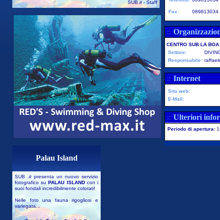
SUB
.it
- Staff
Fax:
089813034
Organizzazio
::
CENTRO SUB LA BOA
Settore:
DIVIN
Responsabile:
raffae
Internet
::
Sito web:
E-Mail:
Ulteriori info
::
Periodo di apertura:
1
Palau Island
SUB
.it
presenta un nuovo servizio
fotografico su
PALAU ISLAND
con i
suoi fondali incredibilmente colorati!
Nelle foto una fauna rigogliosi e
variegata...