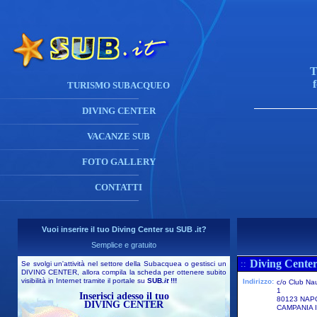
T
TURISMO SUBACQUEO
DIVING CENTER
VACANZE SUB
FOTO GALLERY
CONTATTI
Vuoi inserire il tuo Diving Center su SUB .it?
Semplice e gratuito
Diving Center
::
Se svolgi un'attività nel settore della Subacquea o gestisci un
DIVING CENTER, allora compila la scheda per ottenere subito
visibilità in Internet tramite il portale su
SUB
.it
!!!
Indirizzo:
c/o Club Nau
1
Inserisci adesso il tuo
80123 NAP
DIVING CENTER
CAMPANIA I