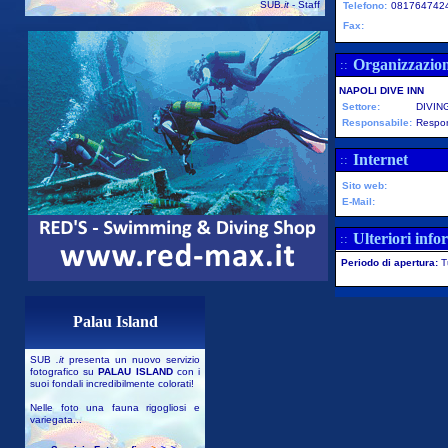
SUB
.it
- Staff
Telefono:
0817647424
Fax:
Organizzazio
::
NAPOLI DIVE INN
Settore:
DIVIN
Responsabile:
Respon
Internet
::
Sito web:
E-Mail:
Ulteriori info
::
Periodo di apertura:
T
Palau Island
SUB
.it
presenta un nuovo servizio
fotografico su
PALAU ISLAND
con i
suoi fondali incredibilmente colorati!
Nelle foto una fauna rigogliosi e
variegata...