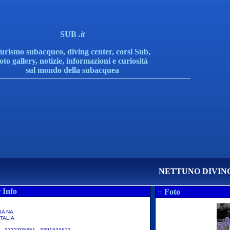
SUB
.it
urismo subacqueo, diving center, corsi Sub,
foto gallery, notizie, informazioni e curiosità
sul mondo della subacquea
NETTUNO DIVIN
 Info
Foto
::
IA NA
TALIA
 - 3332305351 - 3391533613