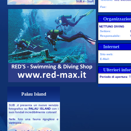
SUB
.it
- Staff
Fax:
Organizzazio
::
NETTUNO DIVING
Settore:
Responsabile:
Internet
::
Sito web:
E-Mail:
Ulteriori info
::
Periodo di apertura:
T
Palau Island
SUB
.it
presenta un nuovo servizio
fotografico su
PALAU ISLAND
con i
suoi fondali incredibilmente colorati!
Nelle foto una fauna rigogliosi e
variegata...