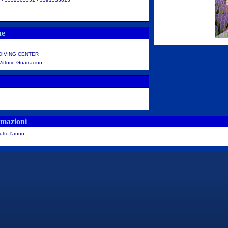
ne
DIVING CENTER
Vittorio Guarracino
rmazioni
utto l'anno