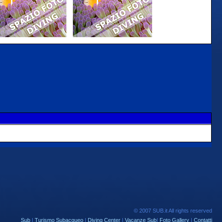
© 2007 SUB.it All rights reserved
Sub
|
Turismo Subacqueo
|
Diving Center
|
Vacanze Sub
|
Foto Gallery
|
Contatti