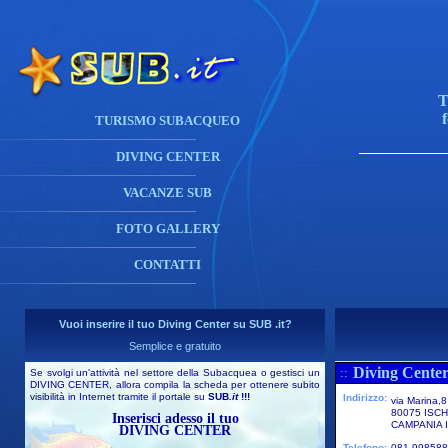
T
TURISMO SUBACQUEO
DIVING CENTER
VACANZE SUB
FOTO GALLERY
CONTATTI
Vuoi inserire il tuo Diving Center su SUB .it?
Semplice e gratuito
Diving Center
::
Se svolgi un'attività nel settore della Subacquea o gestisci un
DIVING CENTER, allora compila la scheda per ottenere subito
visibilità in Internet tramite il portale su
SUB
.it
!!!
Indirizzo:
via Marina,8
80075 ISCH
Inserisci adesso il tuo
CAMPANIA I
DIVING CENTER
Telefono:
081 998588