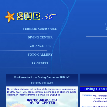
T
TURISMO SUBACQUEO
DIVING CENTER
VACANZE SUB
FOTO GALLERY
CONTATTI
Vuoi inserire il tuo Diving Center su SUB .it?
Semplice e gratuito
Diving Center
::
Se svolgi un'attività nel settore della Subacquea o gestisci un
DIVING CENTER, allora compila la scheda per ottenere subito
visibilità in Internet tramite il portale su
SUB
.it
!!!
Indirizzo:
via Tommas
80074 CAS
Inserisci adesso il tuo
CAMPANIA I
DIVING CENTER
Telefono:
081 980322