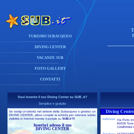
T
TURISMO SUBACQUEO
DIVING CENTER
VACANZE SUB
FOTO GALLERY
CONTATTI
Vuoi inserire il tuo Diving Center su SUB .it?
Semplice e gratuito
Diving Center
::
Se svolgi un'attività nel settore della Subacquea o gestisci un
DIVING CENTER, allora compila la scheda per ottenere subito
visibilità in Internet tramite il portale su
SUB
.it
!!!
Indirizzo:
Via Porto (m
80058 Torre
Inserisci adesso il tuo
CAMPANIA I
DIVING CENTER
Telefono:
347004189