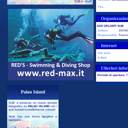
SUB
.it
- Staff
Fax:
Organizzazio
::
ASD OPLONTI SUB
Settore:
DIVIN
Responsabile:
France
Internet
::
Sito web:
E-Mail:
Ulteriori info
::
Periodo di apertura:
T
Palau Island
SUB
.it
presenta un nuovo servizio
fotografico su
PALAU ISLAND
con i
suoi fondali incredibilmente colorati!
Nelle foto una fauna rigogliosi e
variegata...