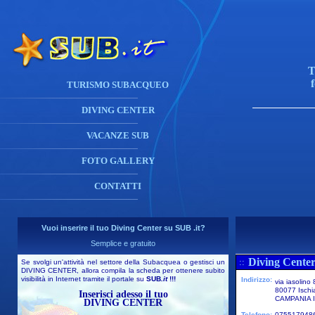
T
TURISMO SUBACQUEO
DIVING CENTER
VACANZE SUB
FOTO GALLERY
CONTATTI
Vuoi inserire il tuo Diving Center su SUB .it?
Semplice e gratuito
Diving Center
::
Se svolgi un'attività nel settore della Subacquea o gestisci un
DIVING CENTER, allora compila la scheda per ottenere subito
visibilità in Internet tramite il portale su
SUB
.it
!!!
Indirizzo:
via iasolino
80077 Ischi
Inserisci adesso il tuo
CAMPANIA I
DIVING CENTER
Telefono:
075517948