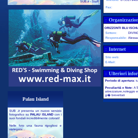
SUB
.it
- Staff
Fax:
Organizzazio
::
ORIZZONTI BLU ISCHI
Settore:
DIVIN
Responsabile:
Alessa
Internet
::
Sito web:
E-Mail:
Ulteriori info
::
Periodo di apertura:
t
Peculiarità e Note:
A 5
attrezzature,noleggio e
gi� brevettati
Palau Island
SUB
.it
presenta un nuovo servizio
fotografico su
PALAU ISLAND
con i
suoi fondali incredibilmente colorati!
Nelle foto una fauna rigogliosi e
variegata...