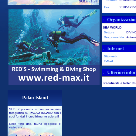
SUB
.it
- Staff
Fax:
081854925
Organizzazio
::
SEA WORLD
Settore:
DIVIN
Responsabile:
Anton
Internet
::
Sito web:
E-Mail:
Ulteriori info
::
Peculiarità e Note:
Cor
Palau Island
SUB
.it
presenta un nuovo servizio
fotografico su
PALAU ISLAND
con i
suoi fondali incredibilmente colorati!
Nelle foto una fauna rigogliosi e
variegata...