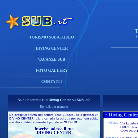
T
TURISMO SUBACQUEO
DIVING CENTER
VACANZE SUB
FOTO GALLERY
CONTATTI
Vuoi inserire il tuo Diving Center su SUB .it?
Semplice e gratuito
Diving Center
::
Se svolgi un'attività nel settore della Subacquea o gestisci un
DIVING CENTER, allora compila la scheda per ottenere subito
visibilità in Internet tramite il portale su
SUB
.it
!!!
Indirizzo:
Via Lucullo 
80070 Baia
Inserisci adesso il tuo
CAMPANIA I
DIVING CENTER
Telefono:
081854925