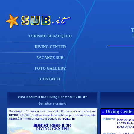
T
TURISMO SUBACQUEO
DIVING CENTER
VACANZE SUB
FOTO GALLERY
CONTATTI
Vuoi inserire il tuo Diving Center su SUB .it?
Semplice e gratuito
Diving Center
::
Se svolgi un'attività nel settore della Subacquea o gestisci un
DIVING CENTER, allora compila la scheda per ottenere subito
visibilità in Internet tramite il portale su
SUB
.it
!!!
Indirizzo:
Molo di Baia
80070 BAIA
Inserisci adesso il tuo
CAMPANIA I
DIVING CENTER
Telefono:
339138421