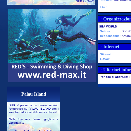
SUB
.it
- Staff
Fax:
Organizzazio
::
SEA WORLD
Settore:
DIVIN
Responsabile:
Anton
Internet
::
Sito web:
E-Mail:
Ulteriori info
::
Periodo di apertura:
T
Palau Island
SUB
.it
presenta un nuovo servizio
fotografico su
PALAU ISLAND
con i
suoi fondali incredibilmente colorati!
Nelle foto una fauna rigogliosi e
variegata...