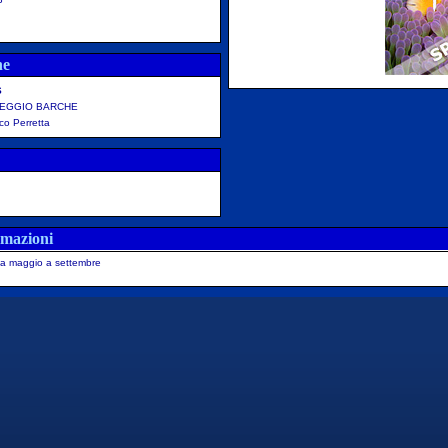
ne
S
EGGIO BARCHE
co Perretta
rmazioni
a maggio a settembre