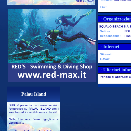
SUB
.it
- Staff
Fax:
Organizzazio
::
SQUALO BEACH S.A.
Settore:
NOL
Responsabile:
Fran
Internet
::
Sito web:
E-Mail:
Ulteriori info
::
Periodo di apertura:
D
Palau Island
SUB
.it
presenta un nuovo servizio
fotografico su
PALAU ISLAND
con i
suoi fondali incredibilmente colorati!
Nelle foto una fauna rigogliosi e
variegata...