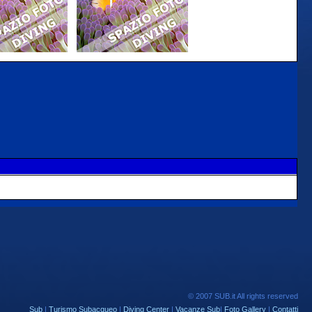
© 2007 SUB.it All rights reserved
Sub
|
Turismo Subacqueo
|
Diving Center
|
Vacanze Sub
|
Foto Gallery
|
Contatti