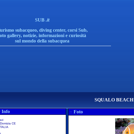
SUB
.it
urismo subacqueo, diving center, corsi Sub,
foto gallery, notizie, informazioni e curiosità
sul mondo della subacquea
SQUALO BEACH
 Info
Foto
::
avi
 Domizia CE
TALIA
3