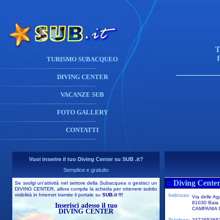
T
TURISMO SUBACQUEO
DIVING CENTER
VACANZE SUB
FOTO GALLERY
CONTATTI
Vuoi inserire il tuo Diving Center su SUB .it?
Semplice e gratuito
Diving Center
::
Se svolgi un'attività nel settore della Subacquea o gestisci un
DIVING CENTER, allora compila la scheda per ottenere subito
visibilità in Internet tramite il portale su
SUB
.it
!!!
Indirizzo:
Via delle Ag
81030 Baia
Inserisci adesso il tuo
CAMPANIA I
DIVING CENTER
Telefono:
347265268