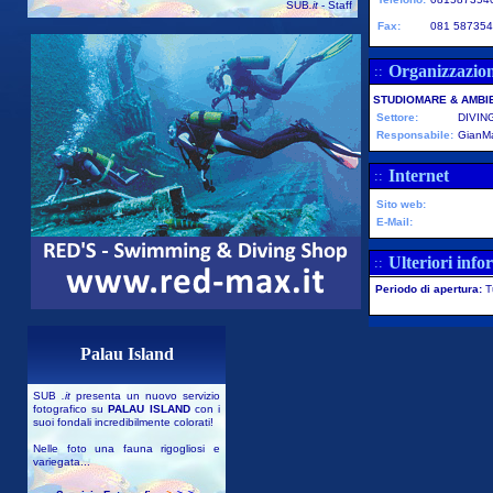
SUB
.it
- Staff
Fax:
081 58735
Organizzazio
::
STUDIOMARE & AMBIE
Settore:
DIVIN
Responsabile:
GianMa
Internet
::
Sito web:
E-Mail:
Ulteriori info
::
Periodo di apertura:
T
Palau Island
SUB
.it
presenta un nuovo servizio
fotografico su
PALAU ISLAND
con i
suoi fondali incredibilmente colorati!
Nelle foto una fauna rigogliosi e
variegata...