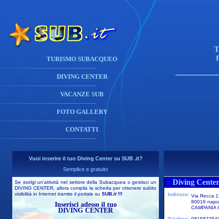
T
TURISMO SUBACQUEO
DIVING CENTER
VACANZE SUB
FOTO GALLERY
CONTATTI
Vuoi inserire il tuo Diving Center su SUB .it?
Semplice e gratuito
Diving Center
::
Se svolgi un'attività nel settore della Subacquea o gestisci un
DIVING CENTER, allora compila la scheda per ottenere subito
visibilità in Internet tramite il portale su
SUB
.it
!!!
Indirizzo:
Via Recca 1
80016 napo
Inserisci adesso il tuo
CAMPANIA I
DIVING CENTER
Telefono:
081587354