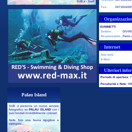
SUB
.it
- Staff
Fax:
097360468
Organizzazio
::
GIANNETTI
Settore:
DIVIN
Responsabile:
Pietro
Internet
::
Sito web:
E-Mail:
Ulteriori info
::
Periodo di apertura:
T
Peculiarità e Note:
IM
Palau Island
SUB
.it
presenta un nuovo servizio
fotografico su
PALAU ISLAND
con i
suoi fondali incredibilmente colorati!
Nelle foto una fauna rigogliosi e
variegata...