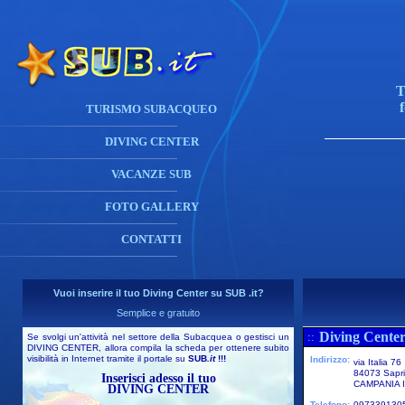
T
TURISMO SUBACQUEO
DIVING CENTER
VACANZE SUB
FOTO GALLERY
CONTATTI
Vuoi inserire il tuo Diving Center su SUB .it?
Semplice e gratuito
Diving Center
::
Se svolgi un'attività nel settore della Subacquea o gestisci un
DIVING CENTER, allora compila la scheda per ottenere subito
visibilità in Internet tramite il portale su
SUB
.it
!!!
Indirizzo:
via Italia 76
84073 Sapri
Inserisci adesso il tuo
CAMPANIA I
DIVING CENTER
Telefono:
097339130