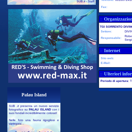
SUB
.it
- Staff
Fax:
Organizzazio
::
TGI SORRENTO DIVIN
Settore:
DIVI
Rober
Responsabile:
Sergi
Internet
::
Sito web:
E-Mail:
Ulteriori info
::
Periodo di apertura:
T
Palau Island
SUB
.it
presenta un nuovo servizio
fotografico su
PALAU ISLAND
con i
suoi fondali incredibilmente colorati!
Nelle foto una fauna rigogliosi e
variegata...