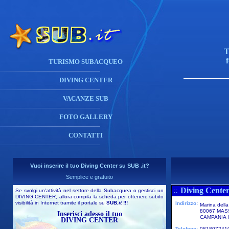
T
TURISMO SUBACQUEO
DIVING CENTER
VACANZE SUB
FOTO GALLERY
CONTATTI
Vuoi inserire il tuo Diving Center su SUB .it?
Semplice e gratuito
Diving Center
::
Se svolgi un'attività nel settore della Subacquea o gestisci un
DIVING CENTER, allora compila la scheda per ottenere subito
visibilità in Internet tramite il portale su
SUB
.it
!!!
Indirizzo:
Marina dell
80067 MA
Inserisci adesso il tuo
CAMPANIA I
DIVING CENTER
Telefono:
081807241