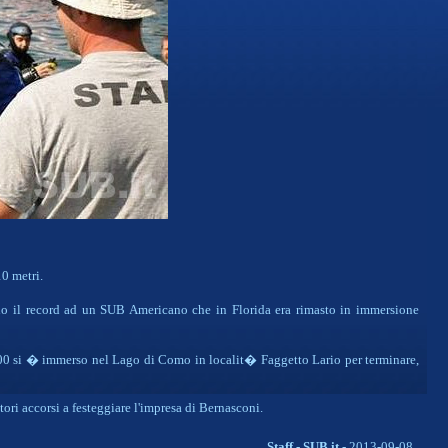
0 metri.
o il record ad un SUB Americano che in Florida era rimasto in immersione
00 si � immerso nel Lago di Como in localit� Faggetto Lario per terminare,
ri accorsi a festeggiare l'impresa di Bernasconi.
Staff - SUB.it
- 2013-09-08