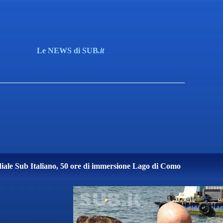
Le NEWS di SUB
.it
le Sub Italiano, 50 ore di immersione Lago di Como