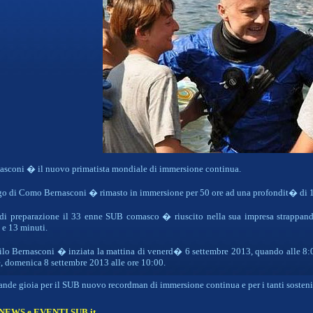
asconi � il nuovo primatista mondiale di immersione continua.
go di Como Bernasconi � rimasto in immersione per 50 ore ad una profondit� di 1
di preparazione il 33 enne SUB comasco � riuscito nella sua impresa strappand
 e 13 minuti.
ilo Bernasconi � inziata la mattina di venerd� 6 settembre 2013, quando alle 8:
, domenica 8 settembre 2013 alle ore 10:00.
ande gioia per il SUB nuovo recordman di immersione continua e per i tanti sostenito
 NEWS e EVENTI SUB.it