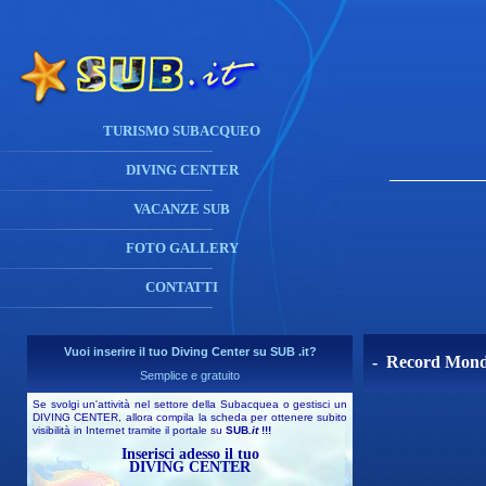
TURISMO SUBACQUEO
DIVING CENTER
VACANZE SUB
FOTO GALLERY
CONTATTI
Vuoi inserire il tuo Diving Center su SUB .it?
- Record Mondia
Semplice e gratuito
Se svolgi un'attività nel settore della Subacquea o gestisci un
DIVING CENTER, allora compila la scheda per ottenere subito
visibilità in Internet tramite il portale su
SUB
.it
!!!
Inserisci adesso il tuo
DIVING CENTER