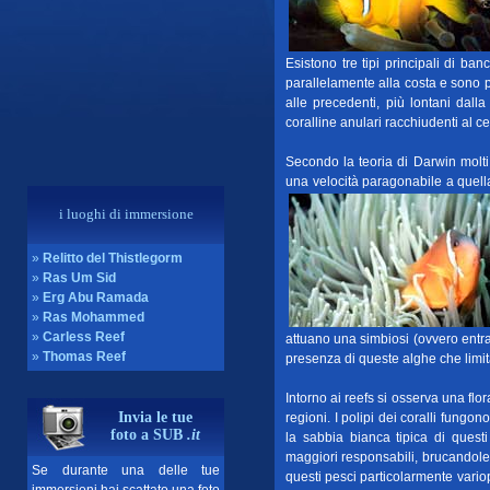
Esistono tre tipi principali di ba
parallelamente alla costa e sono pi
alle precedenti, più lontani dall
coralline anulari racchiudenti al 
Secondo la teoria di Darwin molti
una velocità paragonabile a quella 
i luoghi di immersione
»
Relitto del Thistlegorm
»
Ras Um Sid
»
Erg Abu Ramada
»
Ras Mohammed
»
Carless Reef
attuano una simbiosi (ovvero entram
»
Thomas Reef
presenza di queste alghe che limita
Intorno ai reefs si osserva una flo
Invia le tue
regioni. I polipi dei coralli fungo
foto a SUB
.it
la sabbia bianca tipica di quest
maggiori responsabili, brucandole 
Se durante una delle tue
questi pesci particolarmente variopi