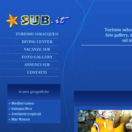
Turismo subac
TURISMO SUBACQUEO
foto gallery, 
sul 
DIVING CENTER
VACANZE SUB
FOTO GALLERY
ANNUNCI SUB
CONTATTI
le aree geografiche
»
Mediterraneo
»
Indopacifico
»
Ambienti tropicali
»
Mar Rosso