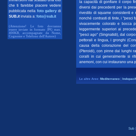
immersioni hai scattato una foto
la capacità di gonfiare il corpo fi
che ti farebbe piacere vedere
diversi dai precedenti per la prese
pubblicata nella
foto gallery
di
rivestito di squame consistenti e r
SUB
.it
inviala a:
foto@sub.it
nonché contrasti di tinte, i "pesci 
vivacemente colorato e bocca pi
(Attenzione! Le foto dovranno
leggermente superiori ai precede
essere inviate in formato JPG max.
400KB, accompagnate da Nome,
"pesci ago" (Singnatidi), dal corpo
Cognome e Telefono dell'Autore)
pettorali e lingua, i gronghi (Congr
causa della colorazione del cor
(Pteroidi), con pinne dai lunghi 
coralli in cui generalmente si ri
anemoni, con cui instaurano una pa
Le altre Aree:
Mediterraneo
|
Indopacif
Sub