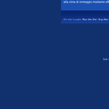
alla cima di ormeggio risaliamo e
Gli a
ltri Luoghi:
Ras Um Sid
|
Erg Abu
Sub