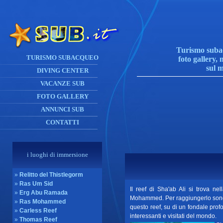
Turismo subac
TURISMO SUBACQUEO
foto gallery, 
sul 
DIVING CENTER
VACANZE SUB
FOTO GALLERY
ANNUNCI SUB
CONTATTI
i luoghi di immersione
»
Relitto del Thistlegorm
»
Ras Um Sid
Il reef di Sha'ab Ali si trova n
»
Erg Abu Ramada
Mohammed. Per raggiungerlo sono 
»
Ras Mohammed
questo reef, su di un fondale prof
»
Carless Reef
interessanti e visitati del mondo.
»
Thomas Reef