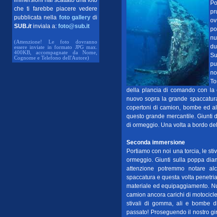
immersioni hai scattato una foto
Po
che ti farebbe piacere vedere
pr
pubblicata nella
foto gallery
di
ov
SUB
.it
inviala a:
foto@sub.it
po
nu
(Attenzione! Le foto dovranno
du
essere inviate in formato JPG max.
400KB, accompagnate da Nome,
Su
Cognome e Telefono dell'Autore)
pu
no
To
della plancia di comando con la 
nuovo sopra la grande spaccatura,
copertoni di camion, bombe ed al
questo grande mercantile. Giunti d
di ormeggio. Una volta a bordo del
Seconda immersione
Portiamo con noi una torcia, le st
ormeggio. Giunti sulla poppa diamo
attenzione potremmo notare alc
spaccatura e questa volta penetria
materiale ed equipaggiamento. Nuo
camion ancora carichi di motociclet
stivali di gomma, ali e bombe di a
passato! Proseguendo il nostro gir