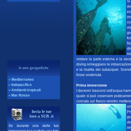
Si
de
er
im
co
vi
gi
fo
No
di
no
visitare la parte esterna e la se
diving ormeggiano le imbarcazioni 
le aree geografiche
e la risalita dei subacquei. Sce
fosse sostenuta.
»
Mediterraneo
»
Indopacifico
Prima immersione
»
Ambienti tropicali
I decenni trascorsi sott'acqua hann
»
Mar Rosso
quale si può osservare praticamen
coricata sul fianco sinistro mettend
un
Invia le tue
Pr
foto a SUB
.it
gr
de
Se durante una delle tue
se