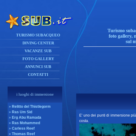
Turismo subac
TURISMO SUBACQUEO
foto gallery, 
sul 
DIVING CENTER
VACANZE SUB
FOTO GALLERY
ANNUNCI SUB
CONTATTI
i luoghi di immersione
»
Relitto del Thistlegorm
»
Ras Um Sid
E' uno dei punti di immersione più 
»
Erg Abu Ramada
costa.
»
Ras Mohammed
»
Carless Reef
»
Thomas Reef