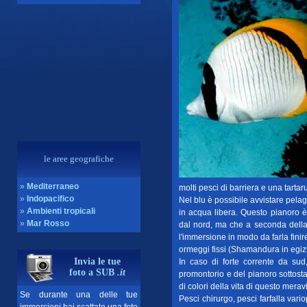
le aree geografiche
»
Mediterraneo
molti pesci di barriera e una tarta
»
Indopacifico
Nel blu è possibile avvistare pelagi
»
Ambienti tropicali
in acqua libera. Questo pianoro è
»
Mar Rosso
dal nord, ma che a seconda del
l'immersione in modo da farla finir
ormeggi fissi (Shamandura in egiz
Invia le tue
In caso di forte corrente da sud
foto a SUB
.it
promontorio e del pianoro sottost
di colori della vita di questo mera
Se durante una delle tue
Pesci chirurgo, pesci farfalla vario