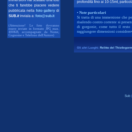
immersioni hai scattato una foto
profondità fino ai 10-15mt, partico
che ti farebbe piacere vedere
pubblicata nella
foto gallery
di
•
Note particolari
SUB
.it
inviala a:
foto@sub.it
Si tratta di una immersione che per
risalendo contro corrente si present
(Attenzione! Le foto dovranno
di gorgonie, come tutto il resto
essere inviate in formato JPG max.
raggiungere dimensioni considere
400KB, accompagnate da Nome,
Cognome e Telefono dell'Autore)
Gli altri Luoghi:
Relitto del Thistlegor
Sub